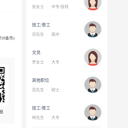
张女士
·
中专/技校
技工/普工
邓先生
·
高中
10金币)
文员
罗女士
·
大专
其他职位
范先生
·
硕士
技工/普工
息
林先生
·
大专