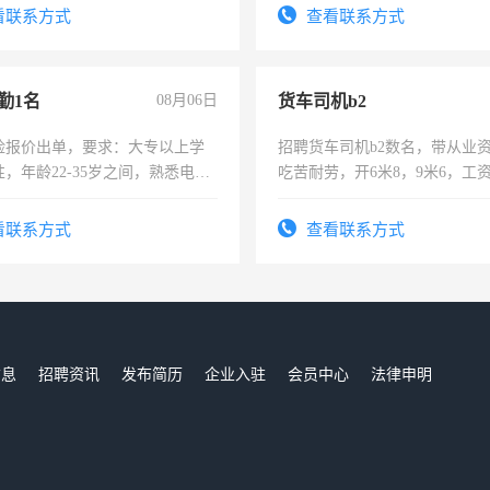
看联系方式
查看联系方式
勤1名
08月06日
货车司机b2
险报价出单，要求：大专以上学
招聘货车司机b2数名，带从业
，年龄22-35岁之间，熟悉电脑
吃苦耐劳，开6米8，9米6，工
工作态度认真，具有团队精神，
-3个月，转正后交纳五险，
看联系方式
查看联系方式
信息
招聘资讯
发布简历
企业入驻
会员中心
法律申明
们