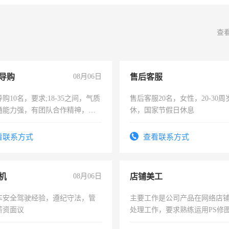
查
导购
08月06日
售后客服
购10名，要求;18-35之间，气质
售后客服20名，女性，20-30
通能力强，有团队合作精神，有
休，国家节假日休息
，有工作经验者优先！
看联系方式
查看联系方式
机
08月06日
店铺美工
车安全驾驶经验，遵纪守法，管
主要工作是公司产品在网络店
薪资面议
处理工作，要求熟练运用PS修图
作时间每天8小时，待遇优厚。