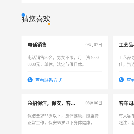
猜您喜欢
电话销售
08月07日
工艺品
电话销售50名，男女不限，月工资4000-
工艺品导
8000元，单休，法定节假日休。
佳，沟
上进心
查看联系方式
查
急招保洁，保安，客服，工程
08月06日
客车司
保洁要求55岁以下，身体健康，能坚持
有大客
正常工作，保安55岁以下身体健康，有
吃注，
责任心形象端庄，遵纪守法，无犯罪记