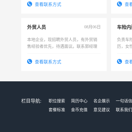
录，客服要求45岁以下高中以上文化，
查看联系方式
查
懂电脑工作认真，性格开朗有良好沟通
能力，工程，懂水电维修。
外贸人员
08月06日
车险内
本地企业，现招聘外贸人员，有外贸销
负责车
售经验者优先，待遇面议。联系郭经理
历，女性
操作，
试用期1
查看联系方式
查
栏目导航:
职位搜索
简历中心
名企展示
一句话
套餐标准
金币充值
意见建议
联系我